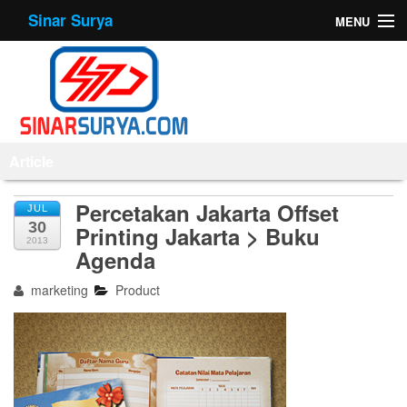
Sinar Surya
MENU
Home
About Us
Products
Article
Offset Printing
Percetakan Jakarta Offset
JUL
30
Printing Jakarta > Buku
Mesin
2013
Agenda
Tips
marketing
Product
Contact Us