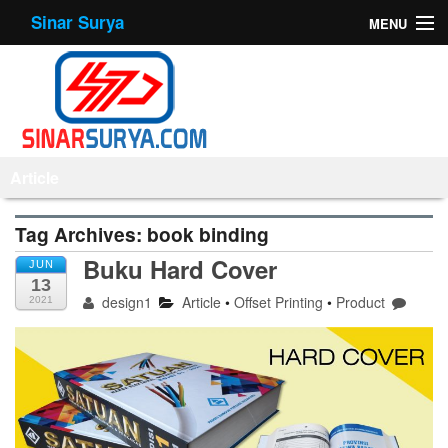
Sinar Surya
MENU
Home
About Us
Products
Article
Offset Printing
Tag Archives:
book binding
Mesin
Buku Hard Cover
JUN
13
Tips
design1
Article
•
Offset Printing
•
Product
2021
Contact Us