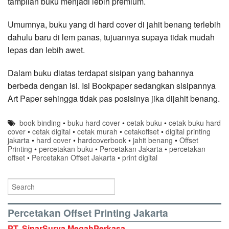
tampilan buku menjadi lebih premium.
Umumnya, buku yang di hard cover di jahit benang terlebih
dahulu baru di lem panas, tujuannya supaya tidak mudah
lepas dan lebih awet.
Dalam buku diatas terdapat sisipan yang bahannya
berbeda dengan isi. Isi Bookpaper sedangkan sisipannya
Art Paper sehingga tidak pas posisinya jika dijahit benang.
book binding
•
buku hard cover
•
cetak buku
•
cetak buku hard
cover
•
cetak digital
•
cetak murah
•
cetakoffset
•
digital printing
jakarta
•
hard cover
•
hardcoverbook
•
jahit benang
•
Offset
Printing
•
percetakan buku
•
Percetakan Jakarta
•
percetakan
offset
•
Percetakan Offset Jakarta
•
print digital
Percetakan Offset Printing Jakarta
PT. SinarSurya MegahPerkasa