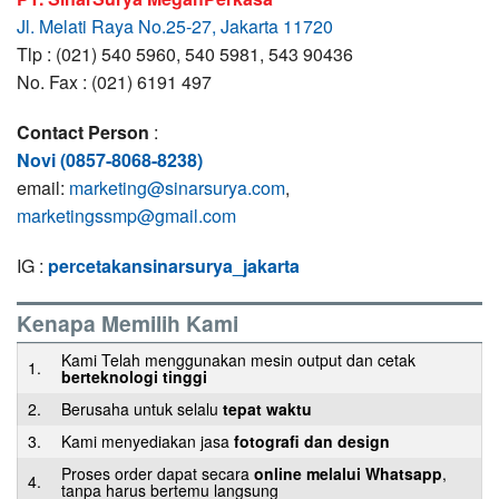
Jl. Melati Raya No.25-27, Jakarta 11720
Tlp : (021) 540 5960, 540 5981, 543 90436
No. Fax : (021) 6191 497
Contact Person
:
Novi (0857-8068-8238)
email:
marketing@sinarsurya.com
,
marketingssmp@gmail.com
IG :
percetakansinarsurya_jakarta
Kenapa Memilih Kami
Kami Telah menggunakan mesin output dan cetak
1.
berteknologi tinggi
2.
Berusaha untuk selalu
tepat waktu
3.
Kami menyediakan jasa
fotografi dan design
Proses order dapat secara
online melalui Whatsapp
,
4.
tanpa harus bertemu langsung