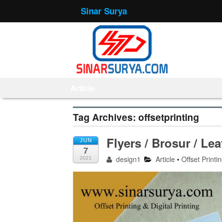
Sinar Surya
Article
Tag Archives:
offsetprinting
Flyers / Brosur / Lea
JUN
7
design1
Article
•
Offset Printi
2021