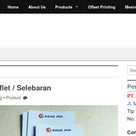
Home
About Us
Products
Offset Printing
Mesi
Per
flet / Selebaran
PT.
ng
•
Product
Jl.
Tlp
No.
Con