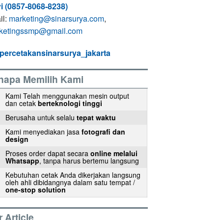
i (0857-8068-8238)
il:
marketing@sinarsurya.com
,
ketingssmp@gmail.com
percetakansinarsurya_jakarta
napa Memilih Kami
Kami Telah menggunakan mesin output
dan cetak
berteknologi tinggi
Berusaha untuk selalu
tepat waktu
Kami menyediakan jasa
fotografi dan
design
Proses order dapat secara
online melalui
Whatsapp
, tanpa harus bertemu langsung
Kebutuhan cetak Anda dikerjakan langsung
oleh ahli dibidangnya dalam satu tempat /
one-stop solution
 Article