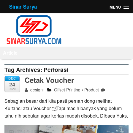
Sinar Surya
MENU
Home
About Us
Products
Article
Offset Printing
Tag Archives:
Perforasi
Mesin
Cetak Voucher
DEC
24
Tips
design1
Offset Printing
•
Product
2020
Sebagian besar dari kita pasti pernah dong melihat
Contact Us
Kuitansi atau Voucher.Tapi masih banyak yang belum
tahu nih sebutan agar kertas mudah disobek. Dibaca Yuks.