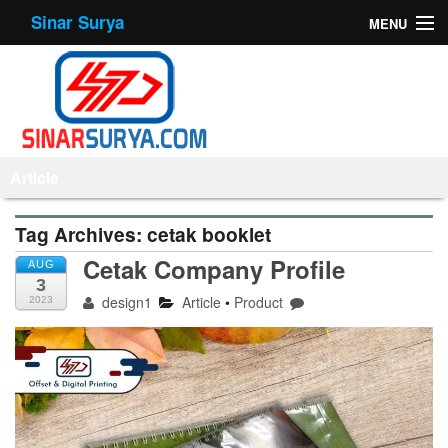
Sinar Surya
MENU
Home
About Us
Products
Article
Offset Printing
Tag Archives:
cetak booklet
Mesin
Cetak Company Profile
AUG
3
Tips
design1
Article
•
Product
2023
Contact Us