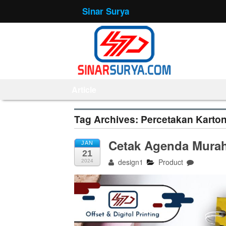
Sinar Surya
Article
Tag Archives:
Percetakan Karto
Cetak Agenda Mura
JAN
21
design1
Product
2024