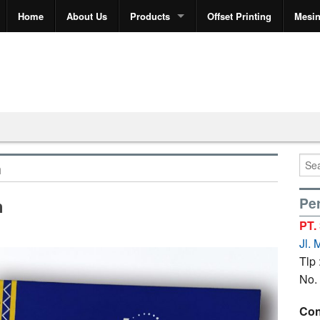
Home
About Us
Products
Offset Printing
Mesi
n
Per
h
PT.
Jl.
Tlp
No.
Con