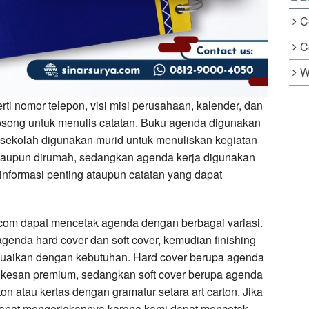
C
C
W
rti nomor telepon, visi misi perusahaan, kalender, dan
kosong untuk menulis catatan. Buku agenda digunakan
 sekolah digunakan murid untuk menuliskan kegiatan
maupun dirumah, sedangkan agenda kerja digunakan
 informasi penting ataupun catatan yang dapat
.com dapat mencetak agenda dengan berbagai variasi.
genda hard cover dan soft cover, kemudian finishing
esuaikan dengan kebutuhan. Hard cover berupa agenda
 kesan premium, sedangkan soft cover berupa agenda
n atau kertas dengan gramatur setara art carton. Jika
dapat mengerjakannya karena kami dapat mencetak