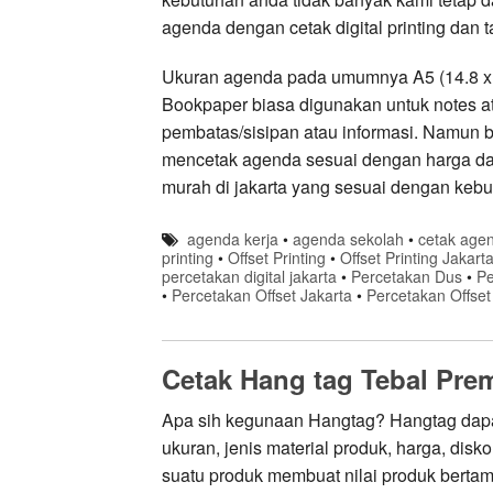
agenda dengan cetak digital printing dan 
Ukuran agenda pada umumnya A5 (14.8 x 2
Bookpaper biasa digunakan untuk notes at
pembatas/sisipan atau informasi. Namun b
mencetak agenda sesuai dengan harga dan
murah di jakarta yang sesuai dengan keb
agenda kerja
•
agenda sekolah
•
cetak agen
printing
•
Offset Printing
•
Offset Printing Jakart
percetakan digital jakarta
•
Percetakan Dus
•
Pe
•
Percetakan Offset Jakarta
•
Percetakan Offset 
Cetak Hang tag Tebal Pre
Apa sih kegunaan Hangtag? Hangtag dapat
ukuran, jenis material produk, harga, dis
suatu produk membuat nilai produk berta