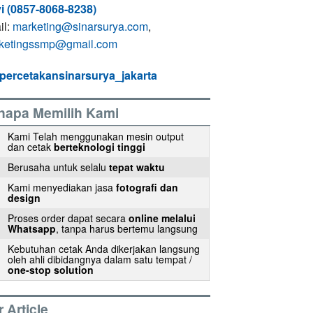
i (0857-8068-8238)
il:
marketing@sinarsurya.com
,
ketingssmp@gmail.com
percetakansinarsurya_jakarta
napa Memilih Kami
Kami Telah menggunakan mesin output
dan cetak
berteknologi tinggi
Berusaha untuk selalu
tepat waktu
Kami menyediakan jasa
fotografi dan
design
Proses order dapat secara
online melalui
Whatsapp
, tanpa harus bertemu langsung
Kebutuhan cetak Anda dikerjakan langsung
oleh ahli dibidangnya dalam satu tempat /
one-stop solution
 Article