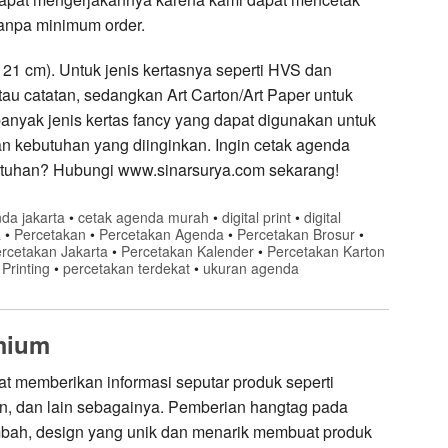
tanpa minimum order.
1 cm). Untuk jenis kertasnya seperti HVS dan
au catatan, sedangkan Art Carton/Art Paper untuk
anyak jenis kertas fancy yang dapat digunakan untuk
 kebutuhan yang diinginkan. Ingin cetak agenda
utuhan? Hubungi www.sinarsurya.com sekarang!
da jakarta
•
cetak agenda murah
•
digital print
•
digital
a
•
Percetakan
•
Percetakan Agenda
•
Percetakan Brosur
•
rcetakan Jakarta
•
Percetakan Kalender
•
Percetakan Karton
Printing
•
percetakan terdekat
•
ukuran agenda
mium
 memberikan informasi seputar produk seperti
kon, dan lain sebagainya. Pemberian hangtag pada
mbah, design yang unik dan menarik membuat produk