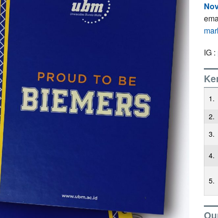
Nov
ema
mar
IG :
Ke
1.
2.
3.
4.
5.
Our