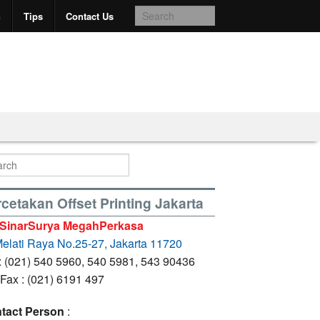
n
Tips
Contact Us
cetakan Offset Printing Jakarta
 SinarSurya MegahPerkasa
 Melati Raya No.25-27, Jakarta 11720
 : (021) 540 5960, 540 5981, 543 90436
 Fax : (021) 6191 497
tact Person
: