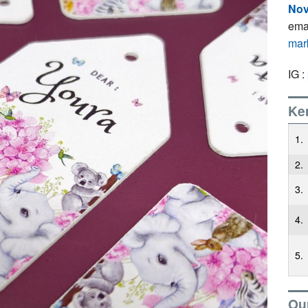
Nov
ema
mar
IG :
Ke
1.
2.
3.
4.
5.
Our