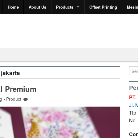
Home
About Us
Products
Offset Printing
Mesi
jakarta
Per
al Premium
PT.
ng
•
Product
Jl.
Tlp
No.
Con