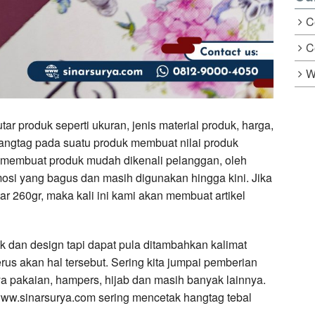
C
C
W
r produk seperti ukuran, jenis material produk, harga,
hangtag pada suatu produk membuat nilai produk
 membuat produk mudah dikenali pelanggan, oleh
osi yang bagus dan masih digunakan hingga kini. Jika
ar 260gr, maka kali ini kami akan membuat artikel
 dan design tapi dapat pula ditambahkan kalimat
erus akan hal tersebut. Sering kita jumpai pemberian
a pakaian, hampers, hijab dan masih banyak lainnya.
www.sinarsurya.com sering mencetak hangtag tebal