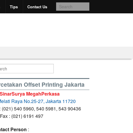
n
Tips
Contact Us
cetakan Offset Printing Jakarta
 SinarSurya MegahPerkasa
 Melati Raya No.25-27, Jakarta 11720
 : (021) 540 5960, 540 5981, 543 90436
 Fax : (021) 6191 497
tact Person
: