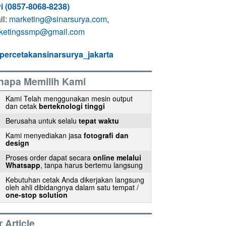
i (0857-8068-8238)
il:
marketing@sinarsurya.com
,
ketingssmp@gmail.com
percetakansinarsurya_jakarta
napa Memilih Kami
Kami Telah menggunakan mesin output
dan cetak
berteknologi tinggi
Berusaha untuk selalu
tepat waktu
Kami menyediakan jasa
fotografi dan
design
Proses order dapat secara
online melalui
Whatsapp
, tanpa harus bertemu langsung
Kebutuhan cetak Anda dikerjakan langsung
oleh ahli dibidangnya dalam satu tempat /
one-stop solution
 Article