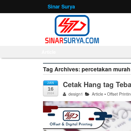
Sinar Surya
Article
Tag Archives:
percetakan murah 
Cetak Hang tag Teb
JAN
16
design1
Article
•
Offset Printi
2024