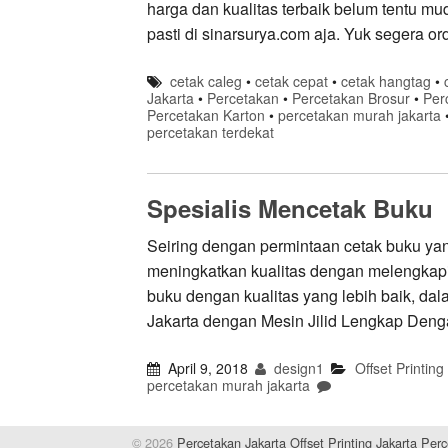
harga dan kualitas terbaik belum tentu m
pasti di sinarsurya.com aja. Yuk segera ord
cetak caleg
•
cetak cepat
•
cetak hangtag
•
Jakarta
•
Percetakan
•
Percetakan Brosur
•
Per
Percetakan Karton
•
percetakan murah jakarta
percetakan terdekat
Spesialis Mencetak Buku
Seiring dengan permintaan cetak buku ya
meningkatkan kualitas dengan melengkap
buku dengan kualitas yang lebih baik, da
Jakarta dengan Mesin Jilid Lengkap De
April 9, 2018
design1
Offset Printing
percetakan murah jakarta
© 2026
Percetakan Jakarta Offset Printing Jakarta Pe