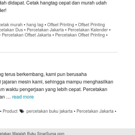
udah didapat. Cetak hangtag cepat dan murah udah
er!
cetak murah
•
hang tag
•
Offset Printing
•
Offset Printing
cetakan Dus
•
Percetakan Jakarta
•
Percetakan Kalender
•
•
Percetakan Offset Jakarta
•
Percetakan Offset Printing
•
ng terus berkembang, kami pun berusaha
i jajaran mesin kami, sehingga mampu menghasilkan
lam waktu pengerjaan yang lebih cepat. Percetakan
ngan …
read more
•
Product
percetakan buku jakarta
•
Percetakan Jakarta
•
rcetakan Majalah Buku SinarSurya com