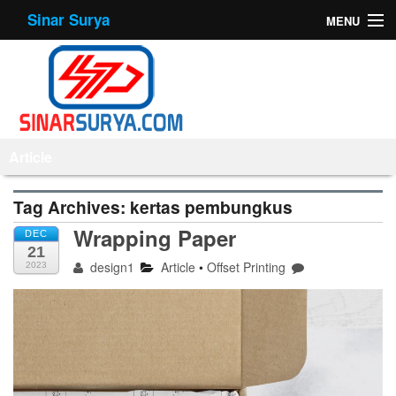
Sinar Surya
MENU
Home
About Us
Products
Article
Offset Printing
Tag Archives:
kertas pembungkus
Mesin
Wrapping Paper
DEC
21
Tips
design1
Article
•
Offset Printing
2023
Contact Us