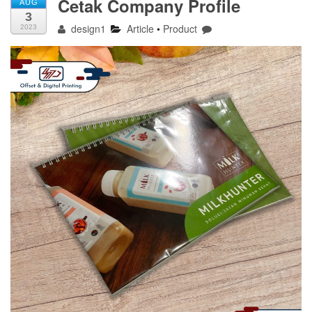
Cetak Company Profile
AUG
3
design1
Article
•
Product
2023