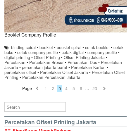
Booklet Company Profile
binding spiral
•
booklet
•
booklet spiral
•
cetak booklet
•
cetak
buku
•
cetak company profile
•
cetak digital
•
company profile
•
digital printing
•
Offset Printing
•
Offset Printing Jakarta
•
Percetakan
•
Percetakan Brosur
•
Percetakan Dus
•
Percetakan
Jakarta
•
percetakan jakarta barat
•
Percetakan Karton
•
percetakan offset
•
Percetakan Offset Jakarta
•
Percetakan Offset
Printing
•
Percetakan Percetakan Jakarta
Page
1
2
3
4
5
6
…
23
Percetakan Offset Printing Jakarta
PT. SinarSurya MegahPerkasa