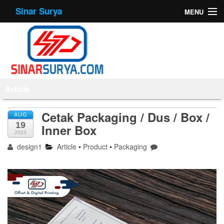
Sinar Surya
MENU
Home
About Us
Products
Article
Offset Printing
Cetak Packaging / Dus / Box /
AUG
19
Inner Box
Mesin
2023
design1
Article
•
Product
•
Packaging
Tips
Contact Us