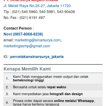
Jl. Melati Raya No.25-27, Jakarta 11720
Tlp : (021) 540 5960, 540 5981, 543 90436
No. Fax : (021) 6191 497
Contact Person
:
Novi (0857-8068-8238)
email:
marketing@sinarsurya.com
,
marketingssmp@gmail.com
IG :
percetakansinarsurya_jakarta
Kenapa Memilih Kami
Kami Telah menggunakan mesin output dan cetak
1.
berteknologi tinggi
2.
Berusaha untuk selalu
tepat waktu
3.
Kami menyediakan jasa
fotografi dan design
Proses order dapat secara
online melalui Whatsapp
,
4.
tanpa harus bertemu langsung