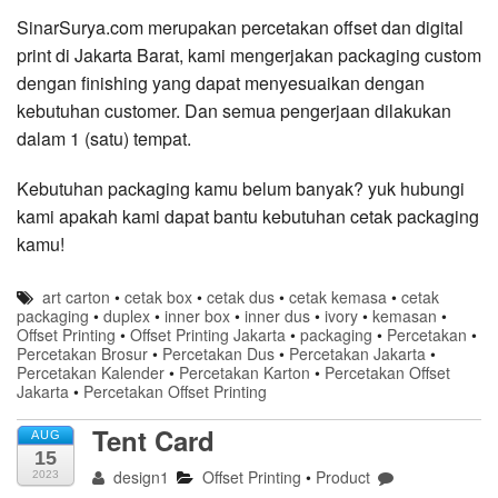
SinarSurya.com merupakan percetakan offset dan digital
print di Jakarta Barat, kami mengerjakan packaging custom
dengan finishing yang dapat menyesuaikan dengan
kebutuhan customer. Dan semua pengerjaan dilakukan
dalam 1 (satu) tempat.
Kebutuhan packaging kamu belum banyak? yuk hubungi
kami apakah kami dapat bantu kebutuhan cetak packaging
kamu!
art carton
•
cetak box
•
cetak dus
•
cetak kemasa
•
cetak
packaging
•
duplex
•
inner box
•
inner dus
•
ivory
•
kemasan
•
Offset Printing
•
Offset Printing Jakarta
•
packaging
•
Percetakan
•
Percetakan Brosur
•
Percetakan Dus
•
Percetakan Jakarta
•
Percetakan Kalender
•
Percetakan Karton
•
Percetakan Offset
Jakarta
•
Percetakan Offset Printing
Tent Card
AUG
15
design1
Offset Printing
•
Product
2023