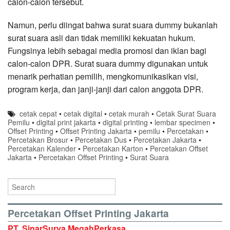
calon-calon tersebut.
Namun, perlu diingat bahwa surat suara dummy bukanlah
surat suara asli dan tidak memiliki kekuatan hukum.
Fungsinya lebih sebagai media promosi dan iklan bagi
calon-calon DPR. Surat suara dummy digunakan untuk
menarik perhatian pemilih, mengkomunikasikan visi,
program kerja, dan janji-janji dari calon anggota DPR.
cetak cepat
•
cetak digital
•
cetak murah
•
Cetak Surat Suara
Pemilu
•
digital print jakarta
•
digital printing
•
lembar specimen
•
Offset Printing
•
Offset Printing Jakarta
•
pemilu
•
Percetakan
•
Percetakan Brosur
•
Percetakan Dus
•
Percetakan Jakarta
•
Percetakan Kalender
•
Percetakan Karton
•
Percetakan Offset
Jakarta
•
Percetakan Offset Printing
•
Surat Suara
Percetakan Offset Printing Jakarta
PT. SinarSurya MegahPerkasa