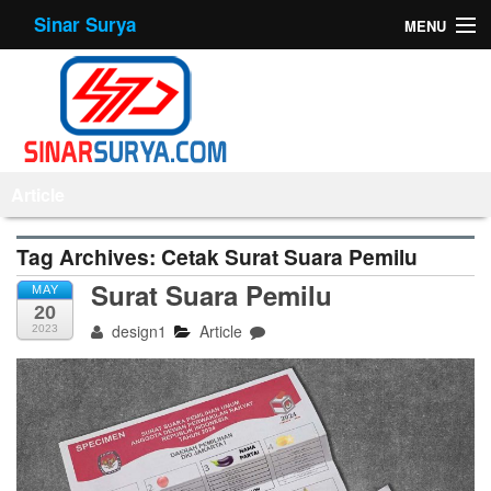
Sinar Surya
MENU
Home
About Us
Products
Article
Offset Printing
Tag Archives:
Cetak Surat Suara Pemilu
Mesin
Surat Suara Pemilu
MAY
20
Tips
design1
Article
2023
Contact Us