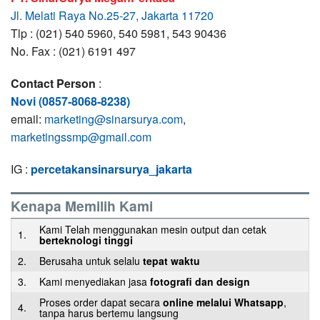
Jl. Melati Raya No.25-27, Jakarta 11720
Tlp : (021) 540 5960, 540 5981, 543 90436
No. Fax : (021) 6191 497
Contact Person
:
Novi (0857-8068-8238)
email:
marketing@sinarsurya.com
,
marketingssmp@gmail.com
IG :
percetakansinarsurya_jakarta
Kenapa Memilih Kami
Kami Telah menggunakan mesin output dan cetak
1.
berteknologi tinggi
2.
Berusaha untuk selalu
tepat waktu
3.
Kami menyediakan jasa
fotografi dan design
Proses order dapat secara
online melalui Whatsapp
,
4.
tanpa harus bertemu langsung